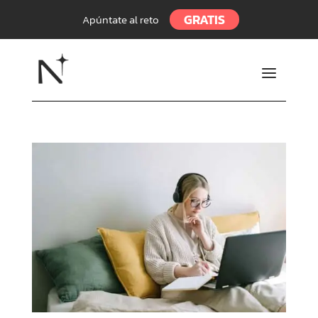
GRATIS
Apúntate al reto
a