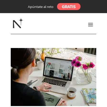
GRATIS
Apúntate al reto
a