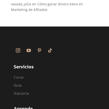
vavada_yiOa
en
Cómo ganar dinero extra en
Marketing de Afiliados
Servicios
Curso
Guía
Asesoría
Aprende