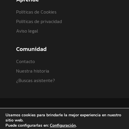
Políticas de Cookies
Políticas de privacidad
Aviso legal
Comunidad
Contacto
Nuestra historia
¿Buscas asistente?
© 2023 Nuevas Oportunidades Online. Todos
Usamos cookies para brindarle la mejor experiencia en nuestro
los derechos reservados.
sitio web.
Puede configurarlas en:
Configuración
.